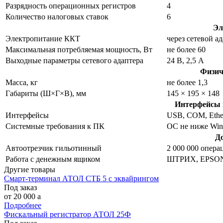
Разрядность операционных регистров
4
Количество налоговых ставок
6
Эл
Электропитание ККТ
через сетевой а
Максимальная потребляемая мощность, Вт
не более 60
Выходные параметры сетевого адаптера
24 В, 2,5 А
Физич
Масса, кг
не более 1,3
Габариты (Ш×Г×В), мм
145 × 195 × 148
Интерфейсы 
Интерфейсы
USB, COM, Ether
Системные требования к ПК
ОС не ниже Wind
Д
Автоотрезчик гильотинный
2 000 000 опера
Работа с денежным ящиком
ШТРИХ, EPSO
Другие товары
Смарт-терминал АТОЛ СТБ 5 с эквайрингом
Под заказ
от 20 000
a
Подробнее
Фискальный регистратор АТОЛ 25Ф