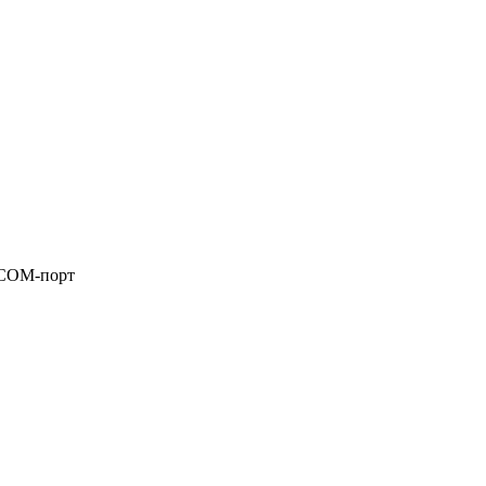
н COM-порт