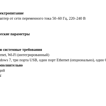
ектропитание
даптер от сети переменного тока 50–60 Гц, 220–240 В
еские параметры
и системные требования
net, Wi-Fi (интегрированный)
ows 7, три порта USB, один порт Ethernet (опционально), оди
ополнительно
ций
N