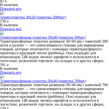
82
a
В наличии
Показать все
Термоэтикетка 30х20 (намотка 2000шт)
150
a
В наличии
Показать все
Термотрансферная этикетка 58х60 (намотка 500шт)
Термотрансферные этикетки размером 58×60 мм с намоткой 500
штук в рулоне — это самоклеящиеся стикеры для маркировки
товаров, которые печатаются с помощью термотрансферного
принтера и красящей ленты (риббона). Они подходят для
штрихкодов, QR-кодов, мелких шрифтов и используются в
логистике, розничной торговле, на складах и в других сферах.
161
a
В наличии
Показать все
Термотрансферная этикетка 58х40 (намотка 700шт)
Термотрансферные этикетки размером 58×40 мм с намоткой 700
штук в рулоне — это самоклеящиеся стикеры для маркировки
товаров, которые печатаются с помощью термотрансферного
принтера и красящей ленты (риббона). Они подходят для
штрихкодов, QR-кодов, мелких шрифтов и используются в
логистике, розничной торговле, на складах и в других сферах.
150
a