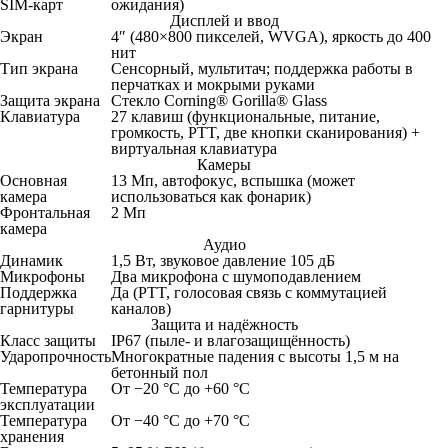
SIM‑карт
ожидания)
Дисплей и ввод
Экран
4″ (480×800 пикселей, WVGA), яркость до 400
нит
Тип экрана
Сенсорный, мультитач; поддержка работы в
перчатках и мокрыми руками
Защита экрана
Стекло Corning® Gorilla® Glass
Клавиатура
27 клавиш (функциональные, питание,
громкость, PTT, две кнопки сканирования) +
виртуальная клавиатура
Камеры
Основная
13 Мп, автофокус, вспышка (может
камера
использоваться как фонарик)
Фронтальная
2 Мп
камера
Аудио
Динамик
1,5 Вт, звуковое давление 105 дБ
Микрофоны
Два микрофона с шумоподавлением
Поддержка
Да (PTT, голосовая связь с коммутацией
гарнитуры
каналов)
Защита и надёжность
Класс защиты
IP67 (пыле‑ и влагозащищённость)
Ударопрочность
Многократные падения с высоты 1,5 м на
бетонный пол
Температура
От −20 °C до +60 °C
эксплуатации
Температура
От −40 °C до +70 °C
хранения