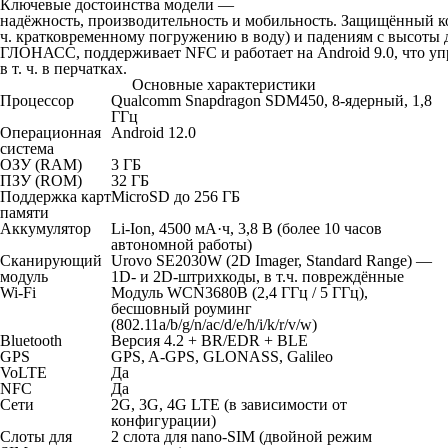
Ключевые достоинства модели
—
надёжность, производительность и мобильность. Защищённый кор
ч. кратковременному погружению в воду) и падениям с высоты д
ГЛОНАСС, поддерживает NFC и работает на Android 9.0, что упр
в т. ч. в перчатках.
Основные характеристики
Процессор
Qualcomm Snapdragon SDM450, 8‑ядерный, 1,8
ГГц
Операционная
Android 12.0
система
ОЗУ (RAM)
3 ГБ
ПЗУ (ROM)
32 ГБ
Поддержка карт
MicroSD до 256 ГБ
памяти
Аккумулятор
Li‑Ion, 4500 мА·ч, 3,8 В (более 10 часов
автономной работы)
Сканирующий
Urovo SE2030W (2D Imager, Standard Range) —
модуль
1D‑ и 2D‑штрихкоды, в т.ч. повреждённые
Wi‑Fi
Модуль WCN3680B (2,4 ГГц / 5 ГГц),
бесшовный роуминг
(802.11a/b/g/n/ac/d/e/h/i/k/r/v/w)
Bluetooth
Версия 4.2 + BR/EDR + BLE
GPS
GPS, A‑GPS, GLONASS, Galileo
VoLTE
Да
NFC
Да
Сети
2G, 3G, 4G LTE (в зависимости от
конфигурации)
Слоты для
2 слота для nano‑SIM (двойной режим