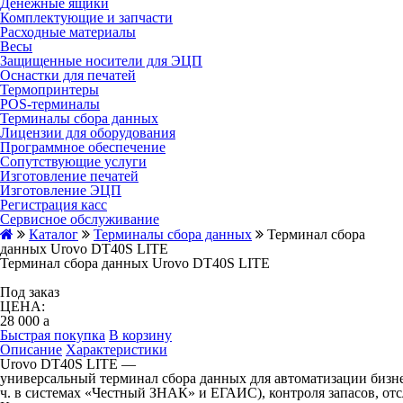
Денежные ящики
Комплектующие и запчасти
Расходные материалы
Весы
Защищенные носители для ЭЦП
Оснастки для печатей
Термопринтеры
POS-терминалы
Терминалы сбора данных
Лицензии для оборудования
Программное обеспечение
Сопутствующие услуги
Изготовление печатей
Изготовление ЭЦП
Регистрация касс
Сервисное обслуживание
Каталог
Терминалы сбора данных
Терминал сбора
данных Urovo DT40S LITE
Терминал сбора данных Urovo DT40S LITE
Под заказ
ЦЕНА:
28 000
a
Быстрая покупка
В корзину
Описание
Характеристики
Urovo DT40S LITE
—
универсальный терминал сбора данных для автоматизации бизнес
ч. в системах «Честный ЗНАК» и ЕГАИС), контроля запасов, от