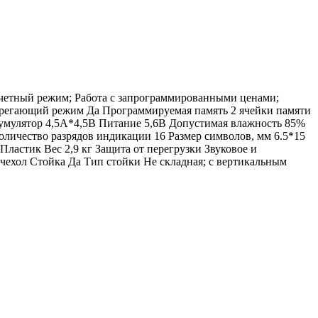
 Счетный режим; Работа с запрограммированными ценами;
берегающий режим Да Программируемая память 2 ячейки памяти
умулятор 4,5А*4,5В Питание 5,6В Допустимая влажность 85%
Количество разрядов индикации 16 Размер символов, мм 6.5*15
астик Вес 2,9 кг Защита от перегрузки Звуковое и
ехол Стойка Да Тип стойки Не складная; с вертикальным