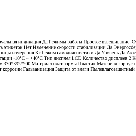
 визуальная индикация Да Режимы работы Простое взвешивание;
ть этикеток Нет Изменение скорости стабилизации Да Энергос
иницы измерения Кг Режим самодиагностики Да Уровень Да Акк
уатации -10°C ~ +40°C Тип дисплея LCD Количество дисплеев 2 
330*395*500 Материал платформы Пластик Материал корпуса Пл
 коррозии Гальванизация Защита от влаги Пылевлагозащитный ч