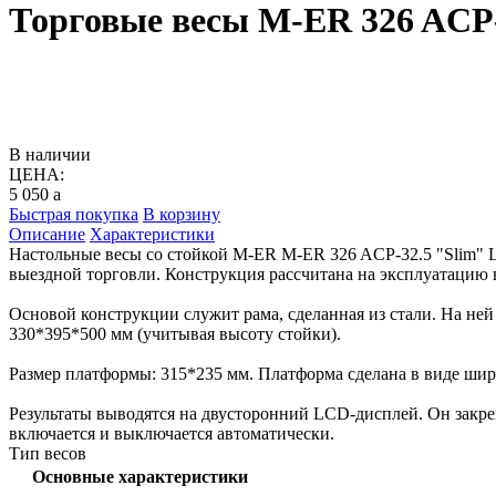
Торговые весы M-ER 326 ACP-
В наличии
ЦЕНА:
5 050
a
Быстрая покупка
В корзину
Описание
Характеристики
Настольные весы со стойкой M-ER M-ER 326 ACP-32.5 "Slim" L
выездной торговли. Конструкция рассчитана на эксплуатацию в
Основой конструкции служит рама, сделанная из стали. На не
330*395*500 мм (учитывая высоту стойки).
Размер платформы: 315*235 мм. Платформа сделана в виде шир
Результаты выводятся на двусторонний LCD-дисплей. Он закреп
включается и выключается автоматически.
Тип весов
Основные характеристики