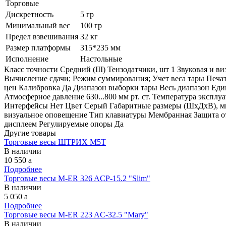
Торговые
Дискретность
5 гр
Минимальный вес
100 гр
Предел взвешивания
32 кг
Размер платформы
315*235 мм
Исполнение
Настольные
Класс точности Средний (III) Тензодатчики, шт 1 Звуковая и
Вычисление сдачи; Режим суммирования; Учет веса тары Печа
цен Калибровка Да Диапазон выборки тары Весь диапазон Ед
Атмосферное давление 630...800 мм рт. ст. Температура экспл
Интерфейсы Нет Цвет Серый Габаритные размеры (ШхДхВ), мм 
визуальное оповещение Тип клавиатуры Мембранная Защита от
дисплеем Регулируемые опоры Да
Другие товары
Торговые весы ШТРИХ М5Т
В наличии
10 550
a
Подробнее
Торговые весы M-ER 326 ACP-15.2 "Slim"
В наличии
5 050
a
Подробнее
Торговые весы M-ER 223 AC-32.5 "Mary"
В наличии