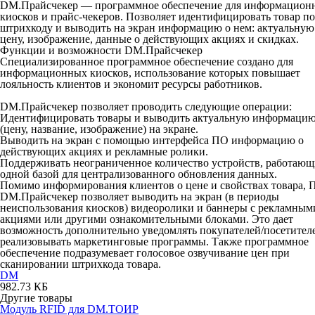
DM.Прайсчекер
— программное обеспечение для информацион
киосков и прайс-чекеров. Позволяет идентифицировать товар по
штрихкоду и выводить на экран информацию о нем: актуальную
цену, изображение, данные о действующих акциях и скидках.
Функции и возможности DM.Прайсчекер
Специализированное программное обеспечение создано для
информационных киосков, использование которых повышает
лояльность клиентов и экономит ресурсы работников.
DM.Прайсчекер позволяет проводить следующие операции:
Идентифицировать товары и выводить актуальную информаци
(цену, название, изображение) на экране.
Выводить на экран с помощью интерфейса ПО информацию о
действующих акциях и рекламные ролики.
Поддерживать неограниченное количество устройств, работающ
одной базой для централизованного обновления данных.
Помимо информирования клиентов о цене и свойствах товара, 
DM.Прайсчекер позволяет выводить на экран (в периоды
неиспользования киосков) видеоролики и баннеры с рекламным
акциями или другими ознакомительными блоками. Это дает
возможность дополнительно уведомлять покупателей/посетител
реализовывать маркетинговые программы. Также программное
обеспечение подразумевает голосовое озвучивание цен при
сканировании штрихкода товара.
DM
982.73 КБ
Другие товары
Модуль RFID для DM.ТОИР